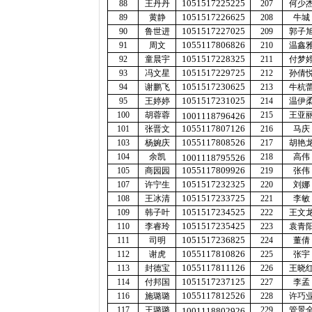
1051517225225
88
王丹丹
207
何少
1051517226625
89
黄静
208
牛城
1051517227025
90
鲁世进
209
郭子
1055117806826
91
周文
210
温鑫
1051517228325
92
童晨宇
211
付梦
1051517229725
93
冯文星
212
孙倩
1051517230625
94
谢鹏飞
213
牛杭
1051517231025
95
王婷婷
214
温伊
100
胡蓉蓉
215
王亚
1001118796426
1055117807126
101
张晋文
216
马庆
1055117808526
103
杨婉庆
217
胡艳
104
余凯
218
高伟
1001118795526
1055117809926
105
商园园
219
张伟
1051517232325
107
许宁生
220
刘娜
1051517233725
108
王冰清
221
李敏
1051517234525
109
韩子叶
222
王文
1051517235425
110
李睿玲
223
袁青
1051517236825
111
司明
224
董倩
1055117810826
112
谢虎
225
张宇
1055117811126
113
封德宝
226
王晓
1051517237125
114
付邦国
227
李孟
1055117812526
116
施璐璐
228
许巧
117
王璐璐
229
管景
1001118802926