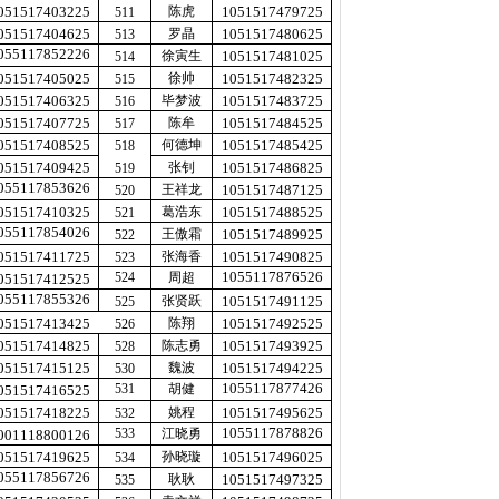
051517403225
陈虎
1051517479725
511
051517404625
罗晶
1051517480625
513
055117852226
徐寅生
1051517481025
514
051517405025
徐帅
1051517482325
515
051517406325
毕梦波
1051517483725
516
051517407725
陈牟
1051517484525
517
051517408525
何德坤
1051517485425
518
051517409425
张钊
1051517486825
519
055117853626
王祥龙
1051517487125
520
051517410325
葛浩东
1051517488525
521
055117854026
王傲霜
1051517489925
522
051517411725
张海香
1051517490825
523
1055117876526
524
周超
051517412525
055117855326
张贤跃
1051517491125
525
051517413425
陈翔
1051517492525
526
051517414825
陈志勇
1051517493925
528
051517415125
魏波
1051517494225
530
1055117877426
531
胡健
051517416525
051517418225
姚程
1051517495625
532
1055117878826
533
江晓勇
001118800126
051517419625
孙晓璇
1051517496025
534
055117856726
耿耿
1051517497325
535