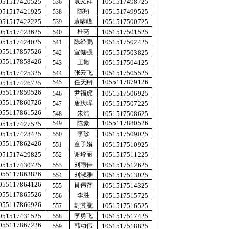
051517420525
袁文祥
1051517498725
536
051517421925
陈翔
1051517499525
538
051517422225
袁啸峰
1051517500725
539
051517423625
杜亮
1051517501525
540
051517424025
陈经鹏
1051517502425
541
055117857526
宣健强
1051517503825
542
055117858426
王旭
1051517504125
543
051517425325
张云飞
1051517505525
544
1055117879126
545
任天翔
051517426725
055117859526
尹福虎
1051517506925
546
055117860726
唐庆晖
1051517507225
547
055117861526
朱浩
1051517508625
548
1055117880526
549
陈豪
051517427525
051517428425
李敏
1051517509025
550
055117862426
童子娟
1051517510925
551
051517429825
谢玲丽
1051517511225
552
051517430725
刘雨佳
1051517512625
553
055117863826
刘淑雅
1051517513025
554
055117864126
肖伟存
1051517514325
555
055117865526
李胜
1051517515725
556
055117866926
封其胧
1051517516525
557
051517431525
李勇飞
1051517517425
558
055117867226
韩功伟
1051517518825
559