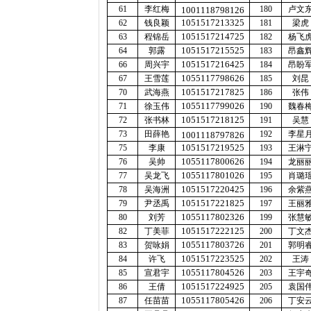
61
李红梅
180
卢文
1001118798126
1051517213325
62
钱良颖
181
梁虎
1051517214725
63
程锦岳
182
杨飞
1051517215525
64
郭露
183
昂鑫
1051517216425
66
周兴宇
184
昂盼
1055117798626
67
王雪莲
185
刘昆
1051517217825
70
武海燕
186
张伟
1055117799026
71
徐玉伟
190
魏春
1051517218125
72
张书林
191
吴慧
73
田薛艳
192
李星
1001118797826
1051517219525
75
李康
193
王淋
1055117800626
76
吴帅
194
龙丽
1055117801026
77
吴龙飞
195
肖璐
1051517220425
78
吴海洲
196
余紫
1051517221825
79
尹丞禹
197
王丽
1055117802326
80
刘芳
199
张慧
1051517222125
82
丁美菲
200
丁文
1055117803726
83
贺咏娟
201
郭明
1051517223525
84
许飞
202
王涛
1055117804526
85
宣君宇
203
王宇
1051517224925
86
王倩
205
袁国
1055117805426
87
任苗苗
206
丁安