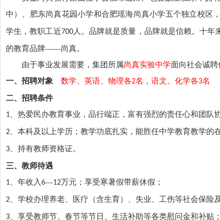
中）、肥东尚真花园小学和合肥瑶海尚真小学五个独立校区
学生，教职工近
人。品牌就是质量，品牌就是信赖。十年
700
的教育品牌——尚真。
由于事业发展需要，集团所属
尚真实验中学
面向社会诚聘
一、招聘对象
数学、英语、物理各
名，语文、化学各
名
2
3
二、招聘条件
、热爱民办教育事业，品行端正，富有强烈的责任心和团队
1
、本科及以上学历；教学功底扎实，能胜任中学教育教学的
2
、持有教师资格证。
3
三、教师待遇
、年收入
—
万元；享受寒暑假带薪休假；
1
6
12
、学校办理养老、医疗（含生育）、失业、工伤等社会保险
2
、享受教师节、春节等节日、生活补助等各类慰问金和补贴
3