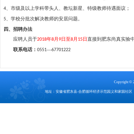
、市级及以上学科带头人、教坛新星、特级教师待遇面议；
4
、学校分批次解决教师的安居问题。
5
四、招聘办法
应聘人员于
年
月
日至
月
日
直接到肥东尚真实验
2018
8
9
8
15
联系电话：
—
0551
67701222
Copyright
©
地址：安徽省肥东县-合肥循环经济示范园义和家园社区 电话：